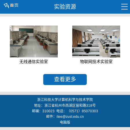
实验资源
无线通信实验室
物联网技术实验室
查看更多
浙江科技大学计算机科学与技术学院
地址：
浙江省杭州市西湖区留和路318号
邮编：
310023
电话：（0571）85070303
邮件：
itee@zust.edu.cn
电脑版