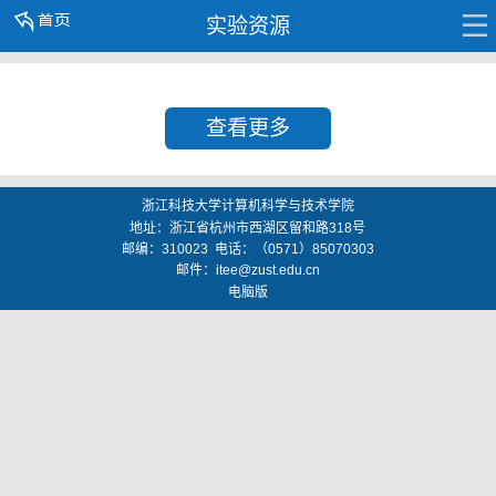
实验资源
查看更多
浙江科技大学计算机科学与技术学院
地址：
浙江省杭州市西湖区留和路318号
邮编：
310023
电话：（0571）85070303
邮件：
itee@zust.edu.cn
电脑版