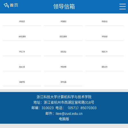
领导信箱
学院首页
学院概况
师资队伍
本科生教育
研究生教育
学科科研
学生工作
招生就业
党建工作
校友之家
学院内网
国际合作
清廉学院
领导信箱
浙江科技大学计算机科学与技术学院
地址：
浙江省杭州市西湖区留和路318号
邮编：
310023
电话：（0571）85070303
邮件：
itee@zust.edu.cn
电脑版