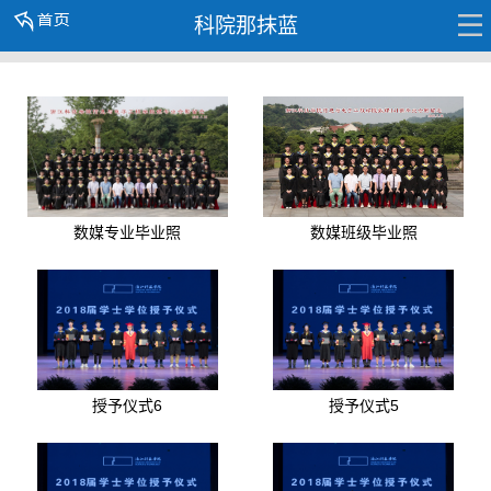
科院那抹蓝
数媒专业毕业照
数媒班级毕业照
授予仪式6
授予仪式5