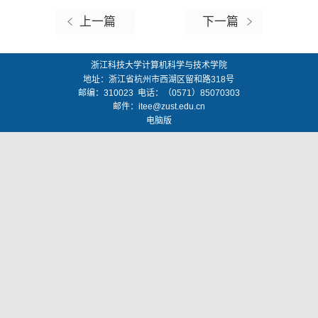
上一篇
下一篇
浙江科技大学计算机科学与技术学院
地址：
浙江省杭州市西湖区留和路318号
邮编：
310023
电话：（0571）85070303
邮件：
itee@zust.edu.cn
电脑版