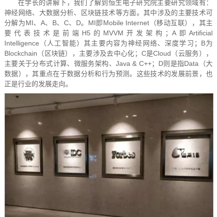
在学长的讲解下，我们了解到恒生电子研究院主要研究领域有：
神经网络、大数据分析、区块链技术等方面。其中涉及的主要技术可
分解为MI、A、B、C、D。MI即Mobile Internet（移动互联），其主
要代表技术是前端H5的MVVM开发架构；A即Artificial
Intelligence（人工智能）其主要内容为神经网络、深度学习；B为
Blockchain（区块链），主要涉及去中心化；C是Cloud（云服务），
主要关于分布式计算、微服务架构、Java & C++；D则是指Data（大
数据），其重点在于数据分析和行为预测。这些技术的发展前景，也
正是行业的发展走向。