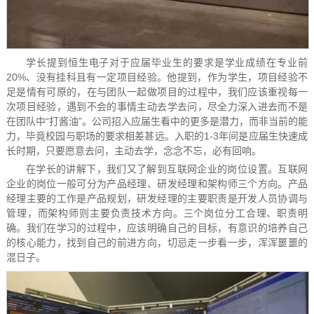
学长提到恒生电子对于应届毕业生的要求是学业成绩在专业前
20%、没有挂科且有一定项目经验。他提到，作为学生，项目经验不
足是情有可原的，在与团队一起做项目的过程中，我们应该重视每一
次项目经验，遇到不会的事情主动去学去问，尽全力深入进去而不是
在团队中“打酱油”。公司招入应届生看中的更多是潜力，而非当前的能
力，毕竟校园与职场的要求相差甚远。入职的1-3年间是应届生快速成
长时期，只要愿意去问，主动去学，念念不忘，必有回响。
在学长的讲解下，我们又了解到互联网企业的岗位设置。互联网
企业的岗位一般可分为产品经理、研发经理和架构师三个方向。产品
经理主要的工作是产品规划，研发经理的主要职责是开发人员协调与
管理，而架构师则主要负责技术方向。三个岗位分工合理、职责明
确。我们在学习的过程中，应该明确自己的目标，有意识的培养自己
的核心能力，找到自己的前进方向，切忌走一步看一步，浑浑噩噩的
混日子。