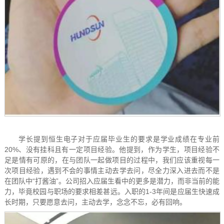
学长提到恒生电子对于应届毕业生的要求是学业成绩在
专业前
20%
、
没有挂科且有一定项目经验
。他提到，作为学生，项目经验不
足是情有可原的，在与团队一起做项目的过程中，我们应该重视每一
次项目经验，遇到不会的事情主动去学去问，尽全力深入进去而不是
在团队中“打酱油”。公司招入应届生看中的更多是潜力，而非当前的能
力，毕竟校园与职场的要求相差甚远。入职的1-3年间是应届生快速成
长时期，只要愿意去问，主动去学，念念不忘，必有回响。