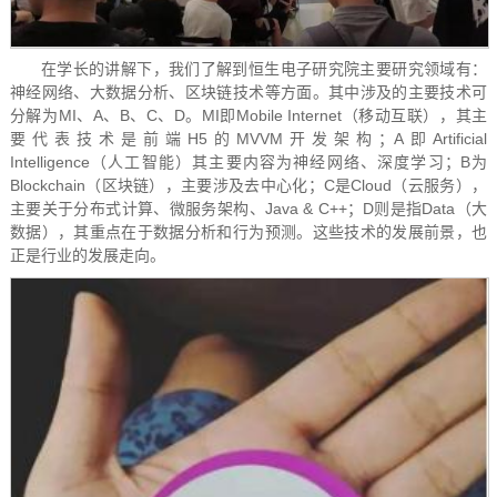
在学长的讲解下，我们了解到恒生电子研究院主要研究领域有：
神经网络、大数据分析、区块链技术等方面。其中涉及的主要技术可
分解为MI、A、B、C、D。MI即Mobile Internet（移动互联），其主
要代表技术是前端H5的MVVM开发架构；A即Artificial
Intelligence（人工智能）其主要内容为神经网络、深度学习；B为
Blockchain（区块链），主要涉及去中心化；C是Cloud（云服务），
主要关于分布式计算、微服务架构、Java & C++；D则是指Data（大
数据），其重点在于数据分析和行为预测。这些技术的发展前景，也
正是行业的发展走向。