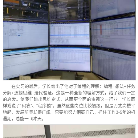
在实习的最后，学长给出了他对于编程的理解：编程=想法+任务
分解+逻辑思维+迭代验证。这是一种全新的理解方式，给了我们一定
的启发。使我们跳出思维定式，从而更全面的审视这一行业。学长同
样戏说了“码农”、“程序猿”，虽然这些岗位比较初级，但是万丈高楼平
地起，发展前景却很广阔。只要能努力磨砺自己，抓住工作3-5年的机
遇期，总能一飞冲天。