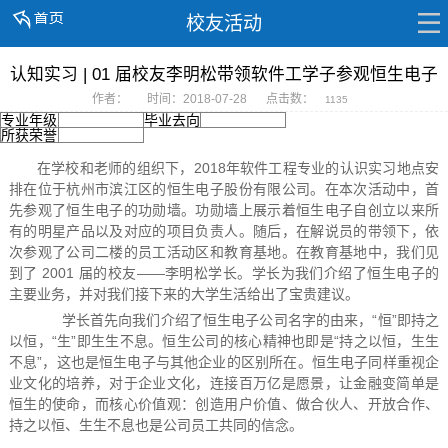
校友活动
认知实习 | 01 届校友李明松带领软件工学子参观恒生电子
作者：
时间：2018-07-28
点击数：
1135
专业年级
毕业去向
所获荣誉
在学校和老师的组织下，2018年软件工程专业的认识实习地点安
排在位于杭州市滨江区的恒生电子股份有限公司。在本次活动中，首
先参观了恒生电子的功勋墙。功勋墙上展示着恒生电子自创立以来所
有的明星产品以及对应的项目负责人。随后，在解说员的带领下，依
次参观了公司二楼的员工活动区和教育基地。在教育基地中，我们见
到了 2001 届的校友——李明松学长。学长为我们介绍了恒生电子的
主要业务，并对我们接下来的大学生活给出了宝贵建议。
学长首先向我们介绍了恒生电子公司名字的由来，“恒”即持之
以恒，“生”即生生不息。恒生公司的核心精神也即是“持之以恒，生生
不息”，这也是恒生电子与其他企业的区别所在。恒生电子同样重视企
业文化的培养，对于企业文化，连接百万亿是愿景，让金融变简单是
恒生的使命，而核心价值观：创造用户价值、做合伙人、开放合作、
持之以恒、生生不息也是公司员工共同的信念。