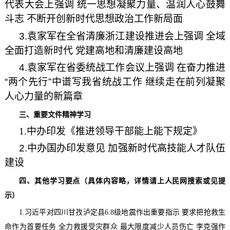
代表大会上强调 统一思想凝聚力量、温润人心鼓舞
斗志 不断开创新时代思想政治工作新局面
3
.袁家军在全省清廉浙江建设推进会上强调 全域
全面打造新时代 党建高地和清廉建设高地
4.袁家军在省委统战工作会议上强调 在奋力推进
“两个先行”中谱写我省统战工作 继续走在前列凝聚
人心力量的新篇章
三
、
重要文件精神学习
1
.中办印发《推进领导干部能上能下规定》
2.中办国办印发意见 加强新时代高技能人才队伍
建设
四
、其他学习要点
（具体内容
略，详情请上人民网搜索或见提
示
）
1.习近平对四川甘孜泸定县6.8级地震作出重要指示 要求把抢救生
命作为首要任务 全力救援受灾群众 最大限度减少人员伤亡 李克强作