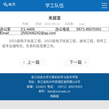
学工队伍
来越富
作者：
时间：2022-05-12
点击数：
1090
办公室
C1-A405
办公电话
0571-85070301
Email
2592446242@qq.com
2021级电子信息工程、2022级电子信息工程、通信工程、软件工
程专业辅导员，负责科技竞赛工作。
上一篇
下一篇
浙江科技大学计算机科学与技术学院
地址：
浙江省杭州市西湖区留和路318号
邮编：
310023
电话：（0571）85070303
邮件：
itee@zust.edu.cn
电脑版