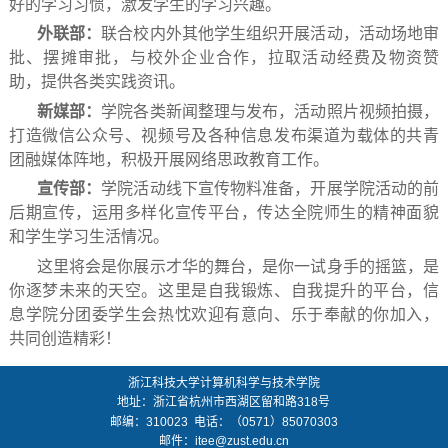
好的学习习惯，激发学生的学习兴趣。
外联部：
联合校内外其他学生组织开展活动，活动场地审
批、摆摊审批，与校外企业合作，拉取活动经费及物资赞
助，提供各类实践资讯。
新媒部：
学院各类新闻整理与发布，活动照片视频拍摄，
打造微信公众号、视频号及各种信息发布渠道为载体的共青
团融媒体阵地，积极开展网络思政教育工作。
宣传部：
学院活动线下宣传物料准备，开展学院活动的前
后期宣传，运用多样化宣传平台，传达全院师生的精神面貌
和学生学习生活情况。
这里将会是你展示才华的舞台，是你一试身手的摇篮，是
你逐梦未来的天空。这里是自我锻炼、自我提升的平台，信
息学院分团委学生会热忱欢迎有意向、乐于奉献
的
你加入，
共同创造精彩！
浙江科技大学计算机科学与技术学院
地址：
浙江省杭州市西湖区留和路318号
邮编：
310023
电话：（0571）85070303
邮件：
itee@zust.edu.cn