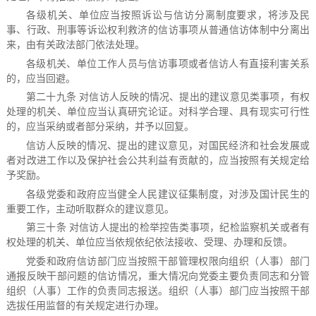
各级机关、单位应当按照诉讼与信访分离制度要求，将涉及民
事、行政、刑事等诉讼权利救济的信访事项从普通信访体制中分离出
来，由有关政法部门依法处理。
各级机关、单位工作人员与信访事项或者信访人有直接利害关系
的，应当回避。
第二十九条 对信访人反映的情况、提出的建议意见类事项，有权
处理的机关、单位应当认真研究论证。对科学合理、具有现实可行性
的，应当采纳或者部分采纳，并予以回复。
信访人反映的情况、提出的建议意见，对国民经济和社会发展或
者对改进工作以及保护社会公共利益有贡献的，应当按照有关规定给
予奖励。
各级党委和政府应当健全人民建议征集制度，对涉及国计民生的
重要工作，主动听取群众的建议意见。
第三十条 对信访人提出的检举控告类事项，纪检监察机关或者有
权处理的机关、单位应当依规依纪依法接收、受理、办理和反馈。
党委和政府信访部门应当按照干部管理权限向组织（人事）部门
通报反映干部问题的信访情况，重大情况向党委主要负责同志和分管
组织（人事）工作的负责同志报送。组织（人事）部门应当按照干部
选拔任用监督的有关规定进行办理。