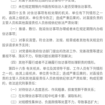
（二）对属于其职权范围的信访事项不予受理；
（三）未在规定期限内书面告知信访人是否受理信访事项。
第四十五条 对信访事项有权处理的机关、单位有下列情形之一
的，由其上级机关、单位责令改正；造成严重后果的，对直接负责的
主管人员和其他直接责任人员依规依纪依法严肃处理：
（一）推诿、敷衍、拖延信访事项办理或者未在规定期限内办结
信访事项；
（二）对事实清楚，符合法律、法规、规章或者其他有关规定的
投诉请求未予支持；
（三）对党委和政府信访部门提出的改进工作、完善政策等建议
重视不够、落实不力，导致问题长期得不到解决；
（四）其他不履行或者不正确履行信访事项处理职责的情形。
第四十六条 有关机关、单位及其领导干部、工作人员有下列情形
之一的，由其上级机关、单位责令改正；造成严重后果的，对直接负
责的主管人员和其他直接责任人员依规依纪依法严肃处理；构成犯罪
的，依法追究刑事责任：
（一）对待信访人态度恶劣、作风粗暴，损害党群干群关系；
（二）在处理信访事项过程中吃拿卡要、谋取私利；
（三）对规模性集体访、负面舆情等处置不力，导致事态扩大；