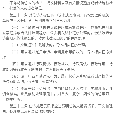
不得将信访人的检举、揭发材料以及有关情况透露或者转给被检
举、揭发的人员或者单位。
第三十一条 对信访人提出的申诉求决类事项，有权处理的机关、
单位应当区分情况，分别按照下列方式办理：
（一）应当通过审判机关诉讼程序或者复议程序、检察机关刑事
立案程序或者法律监督程序、公安机关法律程序处理的，涉法涉诉信
访事项未依法终结的，按照法律法规规定的程序处理。
（二）应当通过仲裁解决的，导入相应程序处理。
（三）可以通过党员申诉、申请复审等解决的，导入相应程序处
理。
（四）可以通过行政复议、行政裁决、行政确认、行政许可、行
政处罚等行政程序解决的，导入相应程序处理。
（五）属于申请查处违法行为、履行保护人身权或者财产权等合
法权益职责的，依法履行或者答复。
（六）不属于以上情形的，应当听取信访人陈述事实和理由，并
调查核实，出具信访处理意见书。对重大、复杂、疑难的信访事项，
可以举行听证。
第三十二条 信访处理意见书应当载明信访人投诉请求、事实和理
由、处理意见及其法律法规依据：