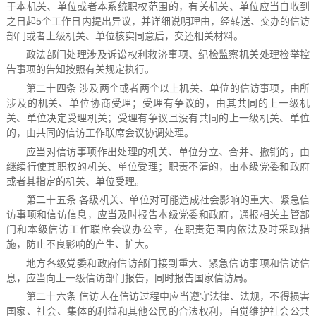
于本机关、单位或者本系统职权范围的，有关机关、单位应当自收到
之日起5个工作日内提出异议，并详细说明理由，经转送、交办的信访
部门或者上级机关、单位核实同意后，交还相关材料。
政法部门处理涉及诉讼权利救济事项、纪检监察机关处理检举控
告事项的告知按照有关规定执行。
第二十四条 涉及两个或者两个以上机关、单位的信访事项，由所
涉及的机关、单位协商受理；受理有争议的，由其共同的上一级机
关、单位决定受理机关；受理有争议且没有共同的上一级机关、单位
的，由共同的信访工作联席会议协调处理。
应当对信访事项作出处理的机关、单位分立、合并、撤销的，由
继续行使其职权的机关、单位受理；职责不清的，由本级党委和政府
或者其指定的机关、单位受理。
第二十五条 各级机关、单位对可能造成社会影响的重大、紧急信
访事项和信访信息，应当及时报告本级党委和政府，通报相关主管部
门和本级信访工作联席会议办公室，在职责范围内依法及时采取措
施，防止不良影响的产生、扩大。
地方各级党委和政府信访部门接到重大、紧急信访事项和信访信
息，应当向上一级信访部门报告，同时报告国家信访局。
第二十六条 信访人在信访过程中应当遵守法律、法规，不得损害
国家、社会、集体的利益和其他公民的合法权利，自觉维护社会公共