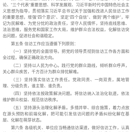
论、“三个代表”重要思想、科学发展观、习近平新时代中国特色社会主
义思想为指导，贯彻落实习近平总书记关于加强和改进人民信访工作
的重要思想，增强“四个意识”、坚定“四个自信”、做到“两个维护”，牢
记为民解难、为党分忧的政治责任，坚守人民情怀，坚持底线思维、
法治思维，服务党和国家工作大局，维护群众合法权益，化解信访突
出问题，促进社会和谐稳定。
第五条 信访工作应当遵循下列原则：
（一）坚持党的全面领导。把党的领导贯彻到信访工作各方面和
全过程，确保正确政治方向。
（二）坚持以人民为中心。践行党的群众路线，倾听群众呼声，
关心群众疾苦，千方百计为群众排忧解难。
（三）坚持落实信访工作责任。党政同责、一岗双责，属地管
理、分级负责，谁主管、谁负责。
（四）坚持依法按政策解决问题。将信访纳入法治化轨道，依法
维护群众权益、规范信访秩序。
（五）坚持源头治理化解矛盾。多措并举、综合施策，着力点放
在源头预防和前端化解，把可能引发信访问题的矛盾纠纷化解在基
层、化解在萌芽状态。
第六条 各级机关、单位应当畅通信访渠道，做好信访工作，认真