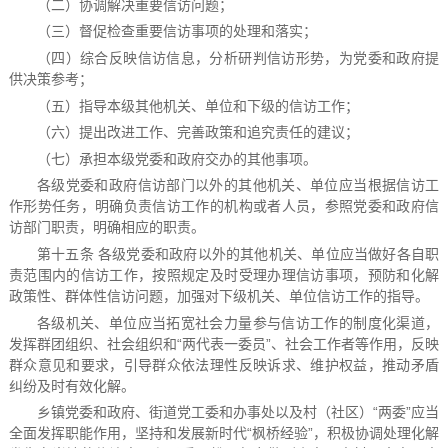
（二）协调解决重要信访问题；
（三）督促检查重要信访事项的处理和落实；
（四）综合反映信访信息，分析研判信访形势，为党委和政府提
供决策参考；
（五）指导本级其他机关、单位和下级的信访工作；
（六）提出改进工作、完善政策和追究责任的建议；
（七）承担本级党委和政府交办的其他事项。
各级党委和政府信访部门以外的其他机关、单位应当根据信访工
作形势任务，明确负责信访工作的机构或者人员，参照党委和政府信
访部门职责，明确相应的职责。
第十五条 各级党委和政府以外的其他机关、单位应当做好各自职
责范围内的信访工作，按照规定及时受理办理信访事项，预防和化解
政策性、群体性信访问题，加强对下级机关、单位信访工作的指导。
各级机关、单位应当拓宽社会力量参与信访工作的制度化渠道，
发挥群团组织、社会组织和“两代表一委员”、社会工作者等作用，反映
群众意见和要求，引导群众依法理性反映诉求、维护权益，推动矛盾
纠纷及时有效化解。
乡镇党委和政府、街道党工委和办事处以及村（社区）“两委”应当
全面发挥职能作用，坚持和发展新时代“枫桥经验”，积极协调处理化解