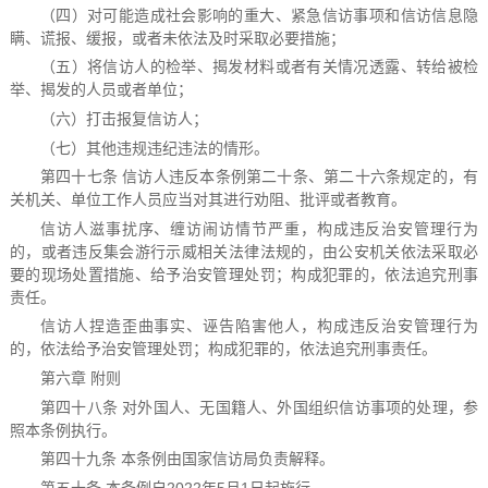
（四）对可能造成社会影响的重大、紧急信访事项和信访信息隐
瞒、谎报、缓报，或者未依法及时采取必要措施；
（五）将信访人的检举、揭发材料或者有关情况透露、转给被检
举、揭发的人员或者单位；
（六）打击报复信访人；
（七）其他违规违纪违法的情形。
第四十七条 信访人违反本条例第二十条、第二十六条规定的，有
关机关、单位工作人员应当对其进行劝阻、批评或者教育。
信访人滋事扰序、缠访闹访情节严重，构成违反治安管理行为
的，或者违反集会游行示威相关法律法规的，由公安机关依法采取必
要的现场处置措施、给予治安管理处罚；构成犯罪的，依法追究刑事
责任。
信访人捏造歪曲事实、诬告陷害他人，构成违反治安管理行为
的，依法给予治安管理处罚；构成犯罪的，依法追究刑事责任。
第六章 附则
第四十八条 对外国人、无国籍人、外国组织信访事项的处理，参
照本条例执行。
第四十九条 本条例由国家信访局负责解释。
第五十条 本条例自2022年5月1日起施行。