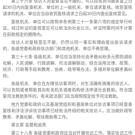
第三十六条 信访人对复查意见不服的，可以自收到书面答复之日
起30日内向复查机关、单位的上一级机关、单位请求复核。收到复核
请求的机关、单位应当自收到复核请求之日起30日内提出复核意见。
复核机关、单位可以按照本条例第三十一条第六项的规定举行听
证，经过听证的复核意见可以依法向社会公示。听证所需时间不计算
在前款规定的期限内。
信访人对复核意见不服，仍然以同一事实和理由提出投诉请求
的，各级党委和政府信访部门和其他机关、单位不再受理。
第三十七条 各级机关、单位应当坚持社会矛盾纠纷多元预防调处
化解，人民调解、行政调解、司法调解联动，综合运用法律、政策、
经济、行政等手段和教育、协商、疏导等办法，多措并举化解矛盾纠
纷。
各级机关、单位在办理信访事项时，对生活确有困难的信访人，
可以告知或者帮助其向有关机关或者机构依法申请社会救助。符合国
家司法救助条件的，有关政法部门应当按照规定给予司法救助。
地方党委和政府以及基层党组织和基层单位对信访事项已经复查
复核和涉法涉诉信访事项已经依法终结的相关信访人，应当做好疏导
教育、矛盾化解、帮扶救助等工作。
第五章 监督和追责
第三十八条 各级党委和政府应当对开展信访工作、落实信访工作