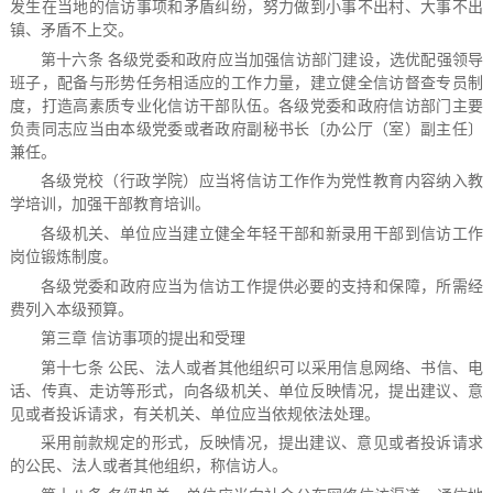
发生在当地的信访事项和矛盾纠纷，努力做到小事不出村、大事不出
镇、矛盾不上交。
第十六条 各级党委和政府应当加强信访部门建设，选优配强领导
班子，配备与形势任务相适应的工作力量，建立健全信访督查专员制
度，打造高素质专业化信访干部队伍。各级党委和政府信访部门主要
负责同志应当由本级党委或者政府副秘书长〔办公厅（室）副主任〕
兼任。
各级党校（行政学院）应当将信访工作作为党性教育内容纳入教
学培训，加强干部教育培训。
各级机关、单位应当建立健全年轻干部和新录用干部到信访工作
岗位锻炼制度。
各级党委和政府应当为信访工作提供必要的支持和保障，所需经
费列入本级预算。
第三章 信访事项的提出和受理
第十七条 公民、法人或者其他组织可以采用信息网络、书信、电
话、传真、走访等形式，向各级机关、单位反映情况，提出建议、意
见或者投诉请求，有关机关、单位应当依规依法处理。
采用前款规定的形式，反映情况，提出建议、意见或者投诉请求
的公民、法人或者其他组织，称信访人。