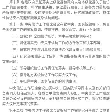
第十条 各级政府贯彻落实上级党委和政府以及本级党委关于信访
工作的部署要求，科学民主决策、依法履行职责，组织各方力量加强
矛盾纠纷排查化解，及时妥善处理信访事项，研究解决政策性、群体
性信访突出问题和疑难复杂信访问题。
第十一条 中央信访工作联席会议在党中央、国务院领导下，负责
全国信访工作的统筹协调、整体推进、督促落实，履行下列职责：
（一）研究分析全国信访形势，为中央决策提供参考；
（二）督促落实党中央关于信访工作的方针政策和决策部署；
（三）研究信访制度改革和信访法治化建设重大问题和事项；
（四）研究部署重点工作任务，协调指导解决具有普遍性的信访
突出问题；
（五）领导组织信访工作责任制落实、督导考核等工作；
（六）指导地方各级信访工作联席会议工作；
（七）承担党中央、国务院交办的其他事项。
中央信访工作联席会议由党中央、国务院领导同志以及有关部门
负责同志担任召集人，各成员单位负责同志参加。中央信访工作联席
会议办公室设在国家信访局，承担联席会议的日常工作，督促检查联
席会议议定事项的落实。
第十二条 中央信访工作联席会议根据工作需要召开全体会议或者