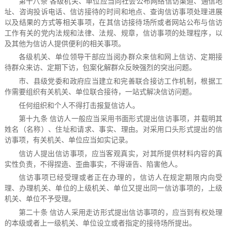
第十八条 各级机关、单位应当向社会公布网络信访渠道、通信地
址、咨询投诉电话、信访接待的时间和地点、查询信访事项处理进展
以及结果的方式等相关事项，在其信访接待场所或者网站公布与信访
工作有关的党内法规和法律、法规、规章，信访事项的处理程序，以
及其他为信访人提供便利的相关事项。
各级机关、单位领导干部应当阅办群众来信和网上信访、定期接
待群众来访、定期下访，包案化解群众反映强烈的突出问题。
市、县级党委和政府应当建立和完善联合接访工作机制，根据工
作需要组织有关机关、单位联合接待，一站式解决信访问题。
任何组织和个人不得打击报复信访人。
第十九条 信访人一般应当采用书面形式提出信访事项，并载明其
姓名（名称）、住址和请求、事实、理由。对采用口头形式提出的信
访事项，有关机关、单位应当如实记录。
信访人提出信访事项，应当客观真实，对其所提供材料内容的真
实性负责，不得捏造、歪曲事实，不得诬告、陷害他人。
信访事项已经受理或者正在办理的，信访人在规定期限内向受
理、办理机关、单位的上级机关、单位又提出同一信访事项的，上级
机关、单位不予受理。
第二十条 信访人采用走访形式提出信访事项的，应当到有权处理
的本级或者上一级机关、单位设立或者指定的接待场所提出。