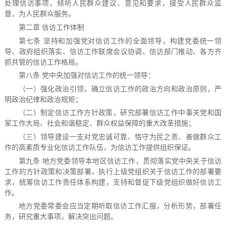
处理信访事项，倾听人民群众建议、意见和要求，接受人民群众监
督，为人民群众服务。
第二章 信访工作体制
第七条 坚持和加强党对信访工作的全面领导，构建党委统一领
导、政府组织落实、信访工作联席会议协调、信访部门推动、各方齐
抓共管的信访工作格局。
第八条 党中央加强对信访工作的统一领导：
（一）强化政治引领，确立信访工作的政治方向和政治原则，严
明政治纪律和政治规矩；
（二）制定信访工作方针政策，研究部署信访工作中事关党和国
家工作大局、社会和谐稳定、群众权益保障的重大改革措施；
（三）领导建设一支对党忠诚可靠、恪守为民之责、善做群众工
作的高素质专业化信访工作队伍，为信访工作提供组织保证。
第九条 地方党委领导本地区信访工作，贯彻落实党中央关于信访
工作的方针政策和决策部署，执行上级党组织关于信访工作的部署要
求，统筹信访工作责任体系构建，支持和督促下级党组织做好信访工
作。
地方党委常委会应当定期听取信访工作汇报，分析形势，部署任
务，研究重大事项，解决突出问题。