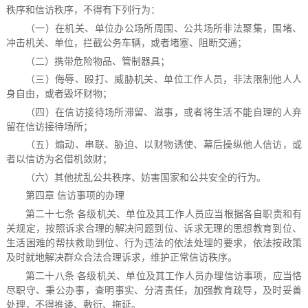
秩序和信访秩序，不得有下列行为：
（一）在机关、单位办公场所周围、公共场所非法聚集，围堵、
冲击机关、单位，拦截公务车辆，或者堵塞、阻断交通；
（二）携带危险物品、管制器具；
（三）侮辱、殴打、威胁机关、单位工作人员，非法限制他人人
身自由，或者毁坏财物；
（四）在信访接待场所滞留、滋事，或者将生活不能自理的人弃
留在信访接待场所；
（五）煽动、串联、胁迫、以财物诱使、幕后操纵他人信访，或
者以信访为名借机敛财；
（六）其他扰乱公共秩序、妨害国家和公共安全的行为。
第四章 信访事项的办理
第二十七条 各级机关、单位及其工作人员应当根据各自职责和有
关规定，按照诉求合理的解决问题到位、诉求无理的思想教育到位、
生活困难的帮扶救助到位、行为违法的依法处理的要求，依法按政策
及时就地解决群众合法合理诉求，维护正常信访秩序。
第二十八条 各级机关、单位及其工作人员办理信访事项，应当恪
尽职守、秉公办事，查明事实、分清责任，加强教育疏导，及时妥善
处理，不得推诿、敷衍、拖延。