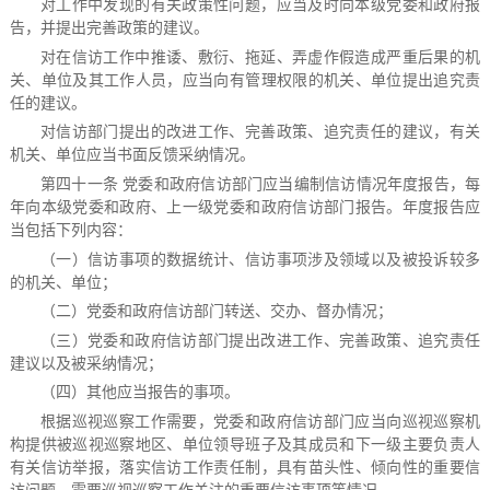
对工作中发现的有关政策性问题，应当及时向本级党委和政府报
告，并提出完善政策的建议。
对在信访工作中推诿、敷衍、拖延、弄虚作假造成严重后果的机
关、单位及其工作人员，应当向有管理权限的机关、单位提出追究责
任的建议。
对信访部门提出的改进工作、完善政策、追究责任的建议，有关
机关、单位应当书面反馈采纳情况。
第四十一条 党委和政府信访部门应当编制信访情况年度报告，每
年向本级党委和政府、上一级党委和政府信访部门报告。年度报告应
当包括下列内容：
（一）信访事项的数据统计、信访事项涉及领域以及被投诉较多
的机关、单位；
（二）党委和政府信访部门转送、交办、督办情况；
（三）党委和政府信访部门提出改进工作、完善政策、追究责任
建议以及被采纳情况；
（四）其他应当报告的事项。
根据巡视巡察工作需要，党委和政府信访部门应当向巡视巡察机
构提供被巡视巡察地区、单位领导班子及其成员和下一级主要负责人
有关信访举报，落实信访工作责任制，具有苗头性、倾向性的重要信
访问题，需要巡视巡察工作关注的重要信访事项等情况。