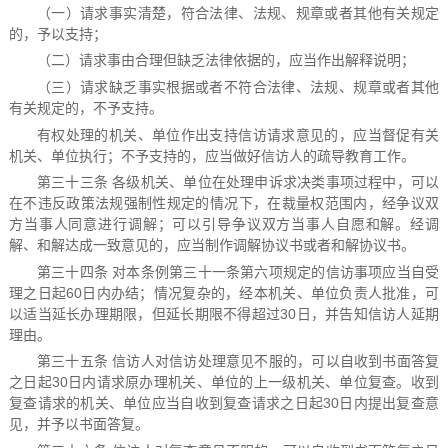
（一）请求事实清楚，符合法律、法规、规章或者其他有关规定
的，予以支持；
（二）请求事由合理但缺乏法律依据的，应当作出解释说明；
（三）请求缺乏事实根据或者不符合法律、法规、规章或者其他
有关规定的，不予支持。
有权处理的机关、单位作出支持信访请求意见的，应当督促有关
机关、单位执行；不予支持的，应当做好信访人的疏导教育工作。
第三十三条 各级机关、单位在处理申诉求决类事项过程中，可以
在不违反政策法规强制性规定的情况下，在裁量权范围内，经争议双
方当事人同意进行调解；可以引导争议双方当事人自愿和解。经调
解、和解达成一致意见的，应当制作调解协议书或者和解协议书。
第三十四条 对本条例第三十一条第六项规定的信访事项应当自受
理之日起60日内办结；情况复杂的，经本机关、单位负责人批准，可
以适当延长办理期限，但延长期限不得超过30日，并告知信访人延期
理由。
第三十五条 信访人对信访处理意见不服的，可以自收到书面答复
之日起30日内请求原办理机关、单位的上一级机关、单位复查。收到
复查请求的机关、单位应当自收到复查请求之日起30日内提出复查意
见，并予以书面答复。