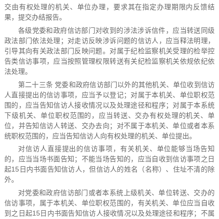
交由有权处理的机关、单位办理，要求其在指定办理期限内反馈结
果，提交办结报告。
各级党委和政府信访部门对收到的涉法涉诉信件，应当转送同级
政法部门依法处理；对走访反映涉诉问题的信访人，应当释法明理，
引导其向有关政法部门反映问题。对属于纪检监察机关受理的检举控
告类信访事项，应当按照管理权限转送有关纪检监察机关依规依纪依
法处理。
第二十三条 党委和政府信访部门以外的其他机关、单位收到信访
人直接提出的信访事项，应当予以登记；对属于本机关、单位职权范
围的，应当告知信访人接收情况以及处理途径和程序；对属于本系统
下级机关、单位职权范围的，应当转送、交办有权处理的机关、单
位，并告知信访人转送、交办去向；对不属于本机关、单位或者本系
统职权范围的，应当告知信访人向有权处理的机关、单位提出。
对信访人直接提出的信访事项，有关机关、单位能够当场告知
的，应当当场书面告知；不能当场告知的，应当自收到信访事项之日
起15日内书面告知信访人，但信访人的姓名（名称）、住址不清的除
外。
对党委和政府信访部门或者本系统上级机关、单位转送、交办的
信访事项，属于本机关、单位职权范围的，有关机关、单位应当自收
到之日起15日内书面告知信访人接收情况以及处理途径和程序；不属