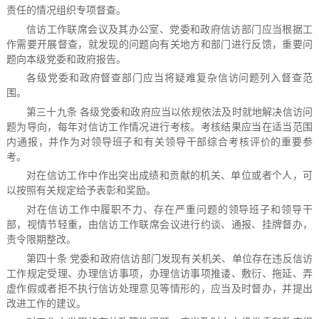
责任的情况组织专项督查。
信访工作联席会议及其办公室、党委和政府信访部门应当根据工
作需要开展督查，就发现的问题向有关地方和部门进行反馈，重要问
题向本级党委和政府报告。
各级党委和政府督查部门应当将疑难复杂信访问题列入督查范
围。
第三十九条 各级党委和政府应当以依规依法及时就地解决信访问
题为导向，每年对信访工作情况进行考核。考核结果应当在适当范围
内通报，并作为对领导班子和有关领导干部综合考核评价的重要参
考。
对在信访工作中作出突出成绩和贡献的机关、单位或者个人，可
以按照有关规定给予表彰和奖励。
对在信访工作中履职不力、存在严重问题的领导班子和领导干
部，视情节轻重，由信访工作联席会议进行约谈、通报、挂牌督办，
责令限期整改。
第四十条 党委和政府信访部门发现有关机关、单位存在违反信访
工作规定受理、办理信访事项，办理信访事项推诿、敷衍、拖延、弄
虚作假或者拒不执行信访处理意见等情形的，应当及时督办，并提出
改进工作的建议。