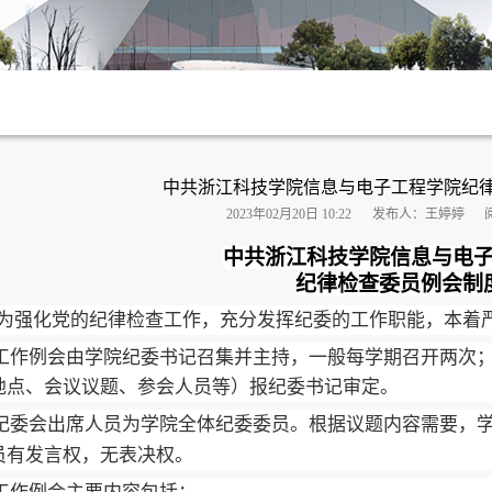
中共浙江科技学院信息与电子工程学院纪
2023年02月20日 10:22
发布人：王婷婷
中共浙江科技学院
信息与电
纪律检查委员
例会制
为强化党的纪律检查工作，充分发挥纪委的工作职能，本着
工作例会由
学院
纪委书记召集并主持，一般每
学期
召开
两
次
地点、会议议题、参会人员等）报纪委书记审定。
纪委会出席人员为学院全体纪委委员。根据议题内容需要，
员有发言权，无表决权。