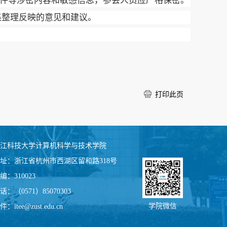
件等涉密内容和敏感信息，参会人员应严格保密。
集整理反映的意见和建议。
打印此页
江科技大学计算机科学与技术学院
址：
浙江省杭州市西湖区留和路318号
编：
310023
话：
（0571）85070303
学院微信
件：
itee@zust.edu.cn