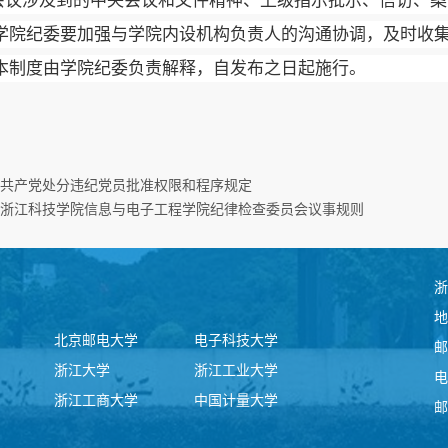
会议涉及到的中央会议和文件精神、上级指示批示、信访、案
学院
纪委要加强与
学院内设机构负责人
的沟通协调，及时收
本制度由
学院纪委
负责解释，自发布之日起施行。
共产党处分违纪党员批准权限和程序规定
浙江科技学院信息与电子工程学院纪律检查委员会议事规则
浙
地
北京邮电大学
电子科技大学
邮
浙江大学
浙江工业大学
电
浙江工商大学
中国计量大学
邮