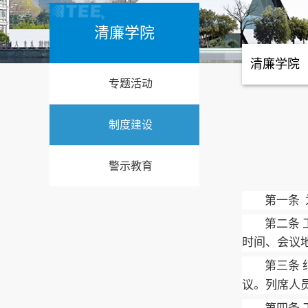
清廉学院
清廉学院
专题活动
制度建设
警示教育
第一条
第二条 
时间、会议
第
三
条
议。列席人