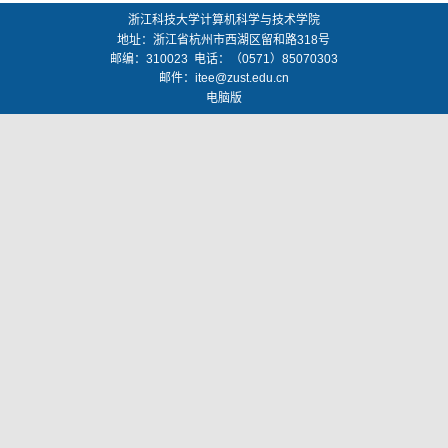
浙江科技大学计算机科学与技术学院
地址：
浙江省杭州市西湖区留和路318号
邮编：
310023
电话：（0571）85070303
邮件：
itee@zust.edu.cn
电脑版