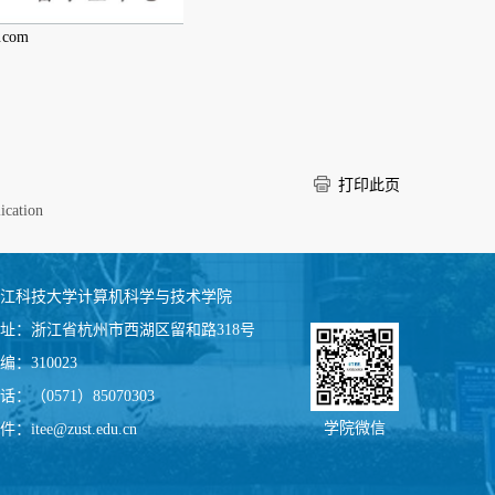
.com
打印此页
ication
江科技大学计算机科学与技术学院
址：
浙江省杭州市西湖区留和路318号
编：
310023
话：
（0571）85070303
学院微信
件：
itee@zust.edu.cn