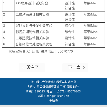
1
iOS程序设计相关实验
设计性
苹果iMac
综合性
2
二维动画设计相关实验
设计性
苹果iMac
综合性
3
游戏设计与开发相关实验
综合性
苹果iMac
4
影视后期制作相关实验
综合性
苹果iMac
5
三维建模技术相关实验
设计性
苹果iMac
6
音视频信号处理相关实验
综合性
苹果iMac
实验室负责人：唐伟 联系电话：85070770
没有了
下一篇
浙江科技大学计算机科学与技术学院
地址：
浙江省杭州市西湖区留和路318号
邮编：
310023
电话：（0571）85070303
邮件：
itee@zust.edu.cn
电脑版