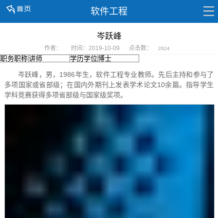
软件工程
岑跃峰
作者：
时间：2019-10-09
点击数：
2624
职务职称
讲师
学历学位
博士
岑跃峰，男，1986年生，软件工程专业教师。先后主持和参与了
多项国家或省部级；在国内外期刊上发表学术论文10余篇。指导学生
学科竞赛获得多项省部级与国家级奖项。