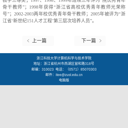
教学三等奖；1997、1998、1999年连续三年评为“院优秀青年
骨干教师”；1998年获得“浙江省高校优秀青年教师光荣称
号”；2002-2003两年校优秀青年骨干教师；2005年被评为“浙
江省‘新世纪151人才工程’第三层次培养人员”。
上一篇
下一篇
浙江科技大学计算机科学与技术学院
地址：
浙江省杭州市西湖区留和路318号
邮编：
310023
电话：（0571）85070303
邮件：
itee@zust.edu.cn
电脑版