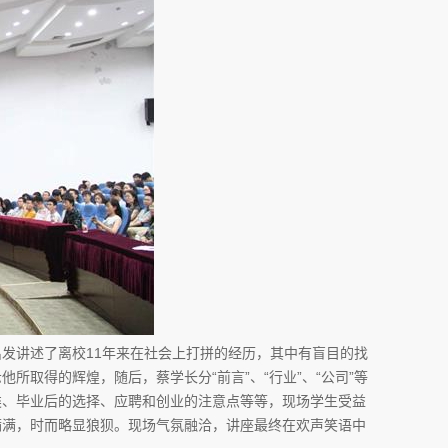
发讲述了离校11年来在社会上打拼的经历，其中有盲目的找
取得的辉煌，随后，蔡学长分“前言”、“行业”、“公司”等
类、毕业后的选择、应聘和创业的注意点等等，现场学生受益
满满，时而略显狼狈。现场气氛融洽，讲座最终在欢声笑语中