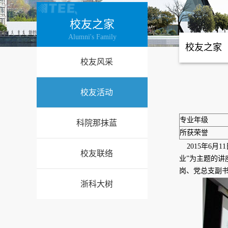
校友之家
Alumni's Family
校友之家
校友风采
校友活动
专业年级
科院那抹蓝
所获荣誉
2015年6
校友联络
业”为主题的讲
岗、党总支副
浙科大树