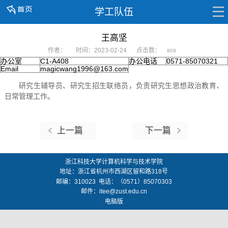
学工队伍
王高坚
作者：
时间：2023-02-24
点击数：
809
办公室
C1-A408
办公电话
0571-85070321
Email
magicwang1996@163.com
研究生辅导员、研究生招生联络员，负责研究生思想政治教育、
日常管理工作。
上一篇
下一篇
浙江科技大学计算机科学与技术学院
地址：
浙江省杭州市西湖区留和路318号
邮编：
310023
电话：（0571）85070303
邮件：
itee@zust.edu.cn
电脑版