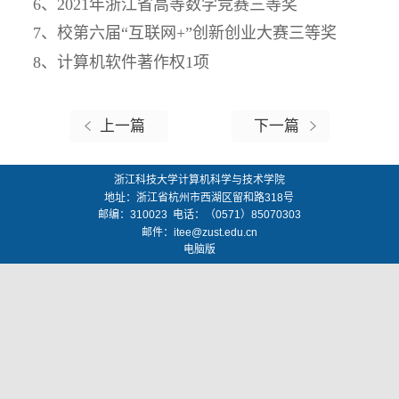
6、2021年浙江省高等数学竞赛三等奖
7、校第六届“互联网+”创新创业大赛三等奖
8、计算机软件著作权1项
上一篇
下一篇
浙江科技大学计算机科学与技术学院
地址：
浙江省杭州市西湖区留和路318号
邮编：
310023
电话：（0571）85070303
邮件：
itee@zust.edu.cn
电脑版