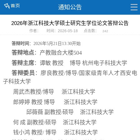
通知公告
2026年浙江科技大学硕士研究生学位论文答辩公告
作者：
时间：2026-05-18
点击数：
242
答辩时间
：2026年5月21日
13:30开始
答辩地点
：产教融合大楼504
答辩主席
：
谭
敏
教授
博导
杭州电子科技大学
答辩委员
：
廖良
教授/博导/国家级青年人才
西安电
子科技大学
周武杰
教授/
博导
浙江科技大学
郎婷婷
教授
博导
浙江科技大学
邱薇薇
副教授
硕导
浙江科技大学
/
何
成
副教授/硕导
浙江科技大学
钱小鸿
教授/
博导
浙江科技大学