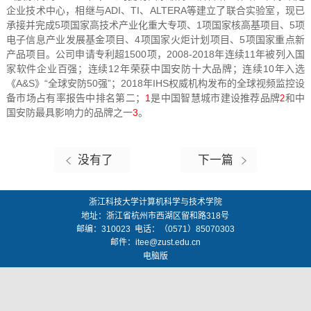
企业技术中心，相继与ADI、TI、ALTERA等建立了联合实验室，现已
承接并完成5项国家高技术产业化重大专项、1项国家核高基项目、5项
电子信息产业发展基金项目、4项国家火炬计划项目、5项国家重点新
产品项目。公司申请专利超1500项，2008-2018年连续11年被列入国
家软件企业百强；连续12年荣获中国安防十大品牌；连续10年入选
《A&S》“全球安防50强”；
2018年IHS权威机构发布的全球视频监控设
备市场占有率报告中排名第二；
1
是中国智慧城市建设推荐品牌
和中
2
国安防最具影响力的品牌之一
3
。
没有了
下一篇
浙江科技大学计算机科学与技术学院
地址：
浙江省杭州市西湖区留和路318号
邮编：
310023
电话：（0571）85070303
邮件：
itee@zust.edu.cn
电脑版