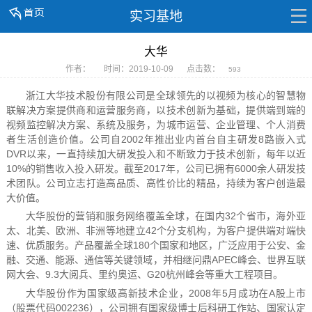
实习基地
大华
作者：
时间：2019-10-09
点击数：
593
浙江大华技术股份有限公司是全球领先的以视频为核心的智慧物
联解决方案提供商和运营服务商，以技术创新为基础，提供端到端的
视频监控解决方案、系统及服务，为城市运营、企业管理、个人消费
者生活创造价值。公司自2002年推出业内首台自主研发8路嵌入式
DVR以来，一直持续加大研发投入和不断致力于技术创新，每年以近
10%的销售收入投入研发。截至2017年，公司已拥有6000余人研发技
术团队。公司立志打造高品质、高性价比的精品，持续为客户创造最
大价值。
大华股份的营销和服务网络覆盖全球，在国内32个省市，海外亚
太、北美、欧洲、非洲等地建立42个分支机构，为客户提供端对端快
速、优质服务。产品覆盖全球180个国家和地区，广泛应用于公安、金
融、交通、能源、通信等关键领域，并相继问鼎APEC峰会、世界互联
网大会、9.3大阅兵、里约奥运、G20杭州峰会等重大工程项目。
大华股份作为国家级高新技术企业，2008年5月成功在A股上市
（股票代码002236），公司拥有国家级博士后科研工作站、国家认定