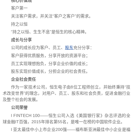
核心价值观
客户第一
关注客户需求，并关注“客户之客户”的需求。
持之以恒
“持之以恒、生生不息”是恒生的核心精神。
成长与分享
公司的成长应为客户、员工、
股东
充分分享：
客户获得优质服务，分享开放的资源平台；
员工实现理想抱负，分享企业价值的成长；
股东实现价值成长，分担企业的社会责任。
企业社会责任
作为一家技术公司，恒生电子由8位工程师创立，并始终秉持“技
术改变世界”的理念，对用户、员工、股东和社会负责，促进金融行业
及整个社会的发展。
公司荣誉
l FINTECH 100——恒生公司入选《美国银行家》杂志评选的全
球金融IT百强，2015年排名第55名，是唯一在榜的中国软件企业。
l 亚太最佳中小上市企业200强——福布斯亚洲最佳中小企业是福