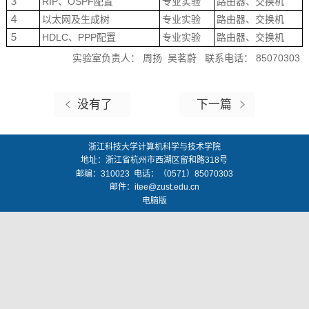
３
RIP、OSPF配置
专业实验
路由器、交换机
４
以太网及生成树
专业实验
路由器、交换机
５
HDLC、PPP配置
专业实验
路由器、交换机
实验室负责人： 周扬 吴茗蔚 联系电话： 85070303
没有了
下一篇
浙江科技大学计算机科学与技术学院
地址：
浙江省杭州市西湖区留和路318号
邮编：
310023
电话：（0571）85070303
邮件：
itee@zust.edu.cn
电脑版