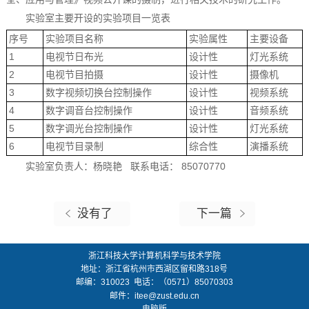
实验室主要开设的实验项目一览表
序号
实验项目名称
实验属性
主要设备
1
电视节日布光
设计性
灯光系统
2
电视节目拍摄
设计性
摄像机
3
数字视频切换台控制操作
设计性
视频系统
4
数字调音台控制操作
设计性
音频系统
5
数字调光台控制操作
设计性
灯光系统
6
电视节目录制
综合性
演播系统
实验室负责人：杨晓艳 联系电话： 85070770
没有了
下一篇
浙江科技大学计算机科学与技术学院
地址：
浙江省杭州市西湖区留和路318号
邮编：
310023
电话：（0571）85070303
邮件：
itee@zust.edu.cn