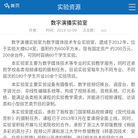
实验资源
数字演播实验室
作者：
时间：2019-10-09
点击数：
331
数字演播实验室为数字媒体技术专业实验室，建成于2012年，位
于实验大楼624室，面积约为600平方米，现有固定资产 约200万元、
200余台件，可同时容纳60个学生实验。
本实验室主要为数字媒体技术等专业的实验教学服务，同时还承
担学校各类视频课程的摄制任务。目前实验室每年为不同专业、不同
层次的180个学生开设10余个实验项目。
本实验室主要实验设备有摄像机、数字视频切换台、调音台、数
字调光台、非线性编辑系统等，构成了视频系统、音频系统、灯光系
统，能满足各类相关课程的实验教学需求，并能进行视频课程、访谈
类和小型综艺类节目的录制。
本实验室建成后，承担了我校首门国家精品视频课程《现代绘画
赏析》的摄制任务，课程已于2013年3月在爱课网全面上线。同时，
实验室积极开展与兄弟院校的合作，承担了浙江大学郑强教授《绚丽
多彩的高分子》视频公开课和浙江大学叶恭银教授《转基因技术：安
全、应用与管理》视频公开课的摄制，进行相关技术的研究工作。