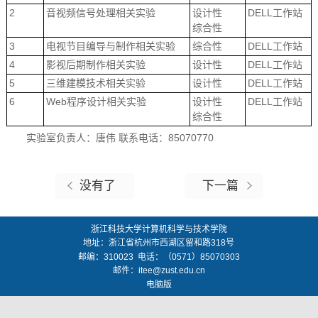
2
音视频信号处理相关实验
设计性
DELL工作站
综合性
3
电视节目编导与制作相关实验
综合性
DELL工作站
4
影视后期制作相关实验
设计性
DELL工作站
5
三维建模技术相关实验
设计性
DELL工作站
6
Web程序设计相关实验
设计性
DELL工作站
综合性
实验室负责人：唐伟 联系电话：85070770
没有了
下一篇
浙江科技大学计算机科学与技术学院
地址：
浙江省杭州市西湖区留和路318号
邮编：
310023
电话：（0571）85070303
邮件：
itee@zust.edu.cn
电脑版