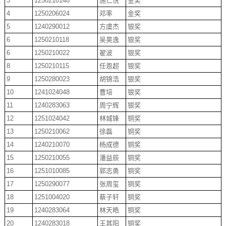
3
1250210148
施仁悦
金奖
4
1250206024
邓率
金奖
5
1240290012
方虞杰
银奖
6
1250210118
吴昊逸
银奖
6
1250210022
翟波
银奖
8
1250210115
任恩超
银奖
9
1250280023
胡锦浩
银奖
10
1241024048
曹培
银奖
11
1240283063
周宁辉
银奖
12
1251024042
林城锋
铜奖
13
1250210062
徐磊
铜奖
14
1240210070
杨成德
铜奖
15
1250210055
潘益辰
铜奖
16
1251010085
郭志勇
铜奖
17
1250290077
张周玺
铜奖
18
1251004020
蔡子轩
铜奖
19
1240283064
林天皓
铜奖
20
1240283018
王其阳
铜奖