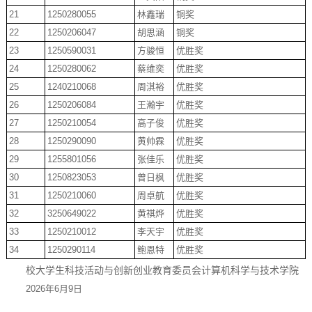
21
1250280055
林鑫瑞
铜奖
22
1250206047
胡思涵
铜奖
23
1250590031
方骏恒
优胜奖
24
1250280062
蔡维奕
优胜奖
25
1240210068
周淇裕
优胜奖
26
1250206084
王瀚宇
优胜奖
27
1250210054
高子俊
优胜奖
28
1250290090
黄帅霖
优胜奖
29
1255801056
张佳乐
优胜奖
30
1250823053
曾日枫
优胜奖
31
1250210060
周卓航
优胜奖
32
3250649022
黄祺烨
优胜奖
33
1250210012
李天宇
优胜奖
34
1250290114
鲍恩特
优胜奖
校大学生科技活动与创新创业教育委员会
计算机科学与技术学院
202
6年
6
月
9
日