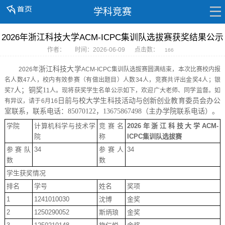
学科竞赛
2026年浙江科技大学ACM-ICPC集训队选拔赛获奖结果公示
作者：
时间：2026-06-09
点击数：
166
浙江科技大学
2026年
ACM-ICPC集训队选拔赛
圆满结束，本次比赛校内报
名人数
47
人，校内有效参赛（有做出题目）人数
3
4人，竞赛共评出金奖
4
人；银
人；铜奖
1
奖
7
1
人。现将获奖学生名单公示如下，欢迎广大老师、同学监督。如
日前与校大学生科技活动与创新创业教育委员会办公
有异议，请于
6
月
16
室联系，联系电话：
85070122，13675867498（主办学院联系电话）。
学院
计算机科学与技术学
竞赛名
2026年浙江科技大学ACM-
院
称
ICPC集训队选拔赛
参赛队
34
参赛人
34
数
数
学生获奖情况
排名
学号
姓名
奖项
1
1241010030
沈博
金奖
2
1250290052
斯炳琅
金奖