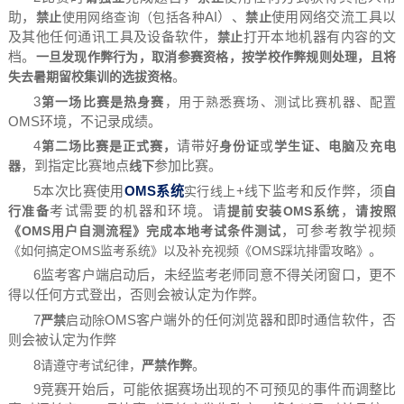
助
，
AI）、
使用网络交流工具以
禁止
禁止
使用网络查询（包括各种
及其他任何通讯工具及设备软件，
打开本地机器有内容的文
禁止
档。
一旦发现作弊行为，取消参赛资格，按学校作弊规则处理，且将
。
失去
暑期
留校集训的选拔资格
3
第一场比赛是热身赛
，用于熟悉赛场、测试比赛机器、配置
OMS环境，不记录成绩。
4
请带好
或
及
第二场比赛是正式赛，
身份证
学生证、电脑
充电
，
到指定比赛地点
参加比赛。
器
线下
5
本次比赛使用
OMS系统
+线下监考和反作弊，须
自
实行线上
考试需要的机器和环境。请
，
行准备
OMS系统
请按照
提前安装
，可参考教学视频
OMS用户自测流程》
完成本地考试条件测试
《
。
OMS监考系统》
OMS踩坑排雷攻略》
《如何搞定
以及补充视频
《
6
监考客户端启动后，未经监考老师同意不得关闭窗口，更不
得以任何方式登出，否则会被认定为作弊。
7
OMS客户端外的任何浏览器和即时通信软件，否
严禁
启动除
则会被认定为作弊
8
。
严禁作弊
请遵守考试纪律，
9
竞赛开始后
，可能依据赛场出现的不可预见的事件而调整比