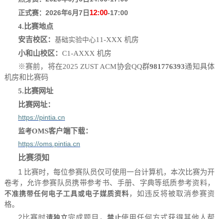
12:00
2026年
6
月
7
-17:00
正式赛：
日
4.
比赛地点
安吉校区
：
11-
X
XX 机房
基础实验中心
小和山校区
：
C1-A
X
XX 机房
※赛前，将在2025 ZUST ACM协会QQ群
981776393
通知具体
机房和比赛码
5.
比赛网址
比赛网址：
https://pintia.cn
OMS客户端下载：
监考
https://oms.pintia.cn
比赛须知
1 比赛时，每位参赛队员仅可使用一台计算机，本次比赛为开
卷考，允许参赛队员携带参考书、手册、字典等纸质参考资料，
，如违反将被取消参赛资
不准携带任何电子工具或电子媒质资料
格。
2
比赛时
完成题目，
使用任何方式获得其他人帮
请
独立
禁止