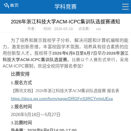
学科竞赛
2026年浙江科技大学ACM-ICPC集训队选拔赛通知
作者：
时间：2026-05-19
点击数：
190
为了培养和展示我校学子分析、解决问题和计算机编程的能
力
，
激发创新思维，丰富校园学术氛围，培养具有综合素质的应
用创新型人才。
我校
将
于
举办
202
6
6月
6日至6月7日
202
6
年
年浙江
。
ACM-ICPC集训队选拔赛
科技大学
比赛以个人赛形式举行，采用
ACM-ICPC赛制，欢迎全校同学报名参加！
比赛安排
1.
报名方式
【腾讯文档】
2026年浙江科技大学ACM集训队选拔赛 报名表
https://docs.qq.com/form/page/DRGFnS3RCYmtpUExa
2.
报名时间
2026年5月18日—5月27日
3.
比赛时间
2026年
6
月
6
14:00-17:00
热身赛：
日