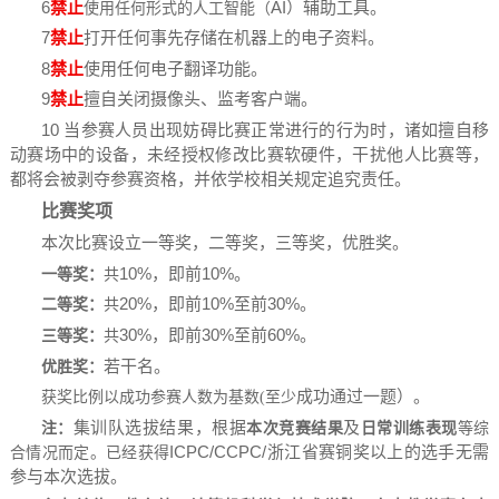
6
禁止
AI）辅助工具。
使用任何形式的人工智能（
7
禁止
打开任何事先存储在机器上的电子资料。
8
禁止
使用任何电子翻译功能。
9
禁止
擅自关闭摄像头、监考客户端。
10 当参赛人员出现妨碍比赛正常进行的行为时，诸如擅自移
动赛场中的设备，未经授权修改比赛软硬件，干扰他人比赛等，
都将会被剥夺参赛资格，并依学校相关规定追究责任。
比赛奖项
本
次
比赛设立一等奖，二等奖，三等奖，优胜奖。
10%，即前10%。
一等奖：
共
20%，即前10%至前30%。
二等奖：
共
30%，即前30%至前60%。
三等奖：
共
若干名。
优胜奖：
成功通过一题）
。
获奖比例以成功参赛人数为
基数
(至少
集训队选拔结果
，根据
及
注：
本次
竞赛
结果
日常
训练
表现
等综
ICPC/CCPC/浙江省赛
铜奖以上的
选手
无需
合情况而定。已经获得
参与本次选拔
。