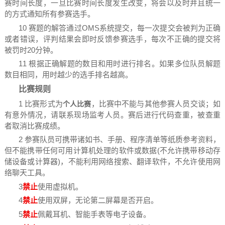
赛时间长度，一旦比赛时间长度发生改变，将会以及时并且统一
的方式通知所有参赛选手。
10 赛题的解答通过OMS系统提交，每一次提交会被判为正确
或者错误，评判结果会即时反馈参赛选手，每次不正确的提交将
被罚时20分钟。
11 根据正确解题的数目和用时进行排名。如果多位队员解题
数目相同，用时越少的选手排名越高。
比赛规则
1 比赛形式为
，比赛中不能与其他参赛人员交谈；如
个人比赛
有意外情况，请联系现场监考人员。赛后进行代码查重，被查重
者取消比赛成绩。
2 参赛队员可携带诸如书、手册、程序清单等纸质参考资料，
但不能携带任何可用计算机处理的软件或数据(不允许携带移动存
储设备或计算器)，不能利用网络搜索、翻译软件，不允许使用网
络聊天工具。
3
禁止
使用虚拟机。
4
禁止
使用双屏，无论第二屏幕是否开启。
5
禁止
佩戴耳机、智能手表等电子设备。