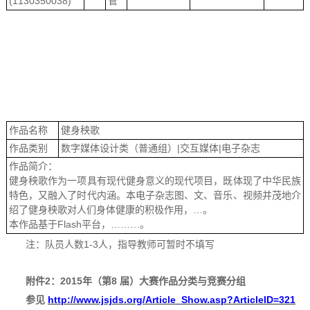
(1130350038)
管
作品名称
健身秧歌
作品类别
数字媒体设计类（普通组）|交互媒体|电子杂志
作品简介：
健身秧歌作为一项具有现代健身意义的现代项目，既体现了中华民族
特色，又融入了时代内涵。本电子杂志图、文、音乐、视频并茂地介
绍了健身秧歌对人们身体健康的积极作用，…。
本作品基于Flash平台，………。
注：队员人数1-3人，指导教师可暂时不填写
附件2：2015年（第8 届）大赛作品分类与竞赛分组
参见
http://www.jsjds.org/Article_Show.asp?ArticleID=321