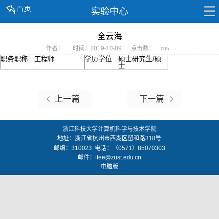
实验中心
全云海
作者：
时间：2019-10-09
点击数：
705
职务职称
工程师
学历学位
硕士研究生/硕
士
上一篇
下一篇
浙江科技大学计算机科学与技术学院
地址：
浙江省杭州市西湖区留和路318号
邮编：
310023
电话：（0571）85070303
邮件：
itee@zust.edu.cn
电脑版