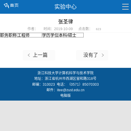
实验中心
张圣律
作者：
时间：2019-10-09
点击数：
623
职务职称
工程师
学历学位
本科/硕士
上一篇
没有了
浙江科技大学计算机科学与技术学院
地址：
浙江省杭州市西湖区留和路318号
邮编：
310023
电话：（0571）85070303
邮件：
itee@zust.edu.cn
电脑版