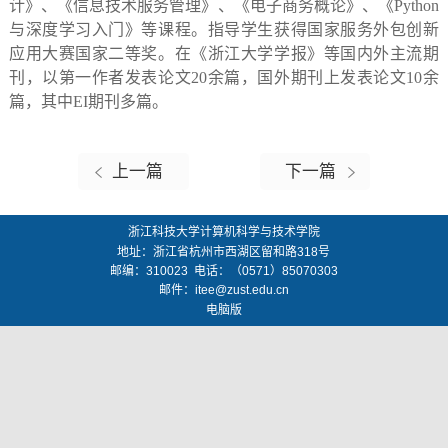
计》、《信息技术服务管理》、《电子商务概论》、《Python
与深度学习入门》等课程。指导学生获得国家服务外包创新
应用大赛国家二等奖。在《浙江大学学报》等国内外主流期
刊，以第一作者发表论文20余篇，国外期刊上发表论文10余
篇，其中EI期刊多篇。
上一篇
下一篇
浙江科技大学计算机科学与技术学院
地址：
浙江省杭州市西湖区留和路318号
邮编：
310023
电话：（0571）85070303
邮件：
itee@zust.edu.cn
电脑版