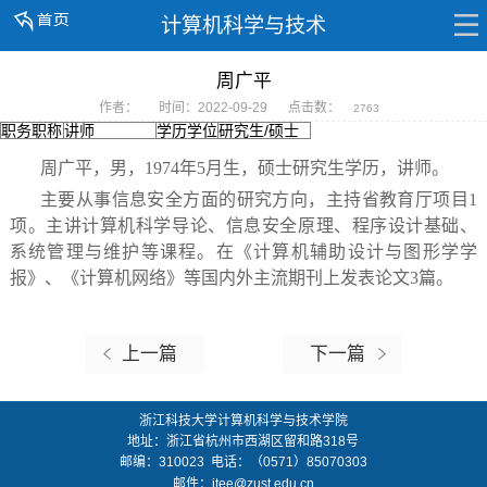
计算机科学与技术
周广平
作者：
时间：2022-09-29
点击数：
2763
职务职称
讲师
学历学位
研究生/硕士
周广平，男，1974年5月生，硕士研究生学历，讲师。
主要从事信息安全方面的研究方向，主持省教育厅项目1
项。主讲计算机科学导论、信息安全原理、程序设计基础、
系统管理与维护等课程。在《计算机辅助设计与图形学学
报》、《计算机网络》等国内外主流期刊上发表论文3篇。
上一篇
下一篇
浙江科技大学计算机科学与技术学院
地址：
浙江省杭州市西湖区留和路318号
邮编：
310023
电话：（0571）85070303
邮件：
itee@zust.edu.cn