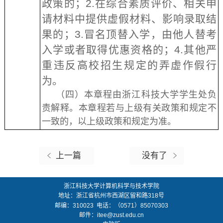
政策的；2.在综合素质评价、相关申
请材料中提供虚假材料、影响录取结
果的；3.冒名顶替入学，由他人替考
入学或者取得优惠资格的；4.其他严
重违反高校招生规定的弄虚作假行
为。
（四）本章程由浙江科技大学学生处负
责解释。本章程若与上级有关政策和规定不
一致的，以上级政策和规定为准。
上一篇
没有了
浙江科技大学计算机科学与技术学院
地址：
浙江省杭州市西湖区留和路318号
邮编：
310023
电话：（0571）85070303
邮件：
itee@zust.edu.cn