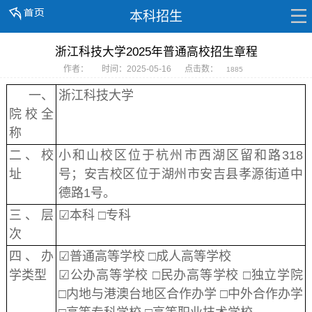
本科招生
浙江科技大学2025年普通高校招生章程
作者：
时间：2025-05-16
点击数：
1885
一、
浙江科技大学
院校全
称
二、校
小和山校区位于杭州市西湖区留和路318
址
号；安吉校区位于湖州市安吉县孝源街道中
德路1号。
三、层
☑本科 □专科
次
四、办
☑普通高等学校 □成人高等学校
学类型
☑公办高等学校 □民办高等学校 □独立学院
□内地与港澳台地区合作办学 □中外合作办学