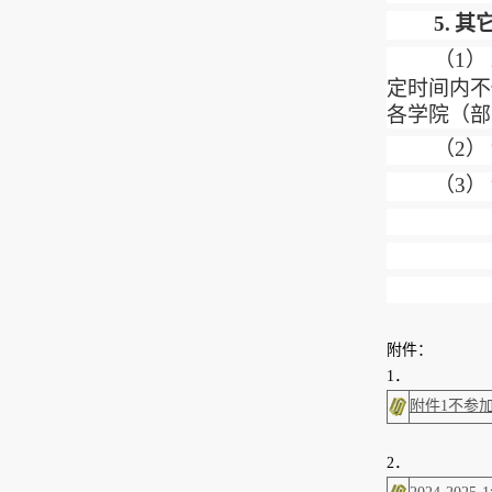
5.
其
（
1
）
定时间内不
各学院（部
（
2
）
（
3
）
附件：
1．
附件1不参加
2．