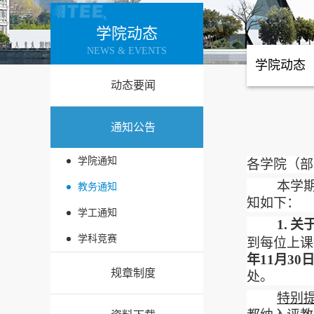
学院动态
NEWS & EVENTS
学院动态
动态要闻
通知公告
学院通知
各学院（部
本学
教务通知
知如下：
学工通知
1.
关
学科竞赛
到每位上课
年
11
月30
规章制度
处。
特别