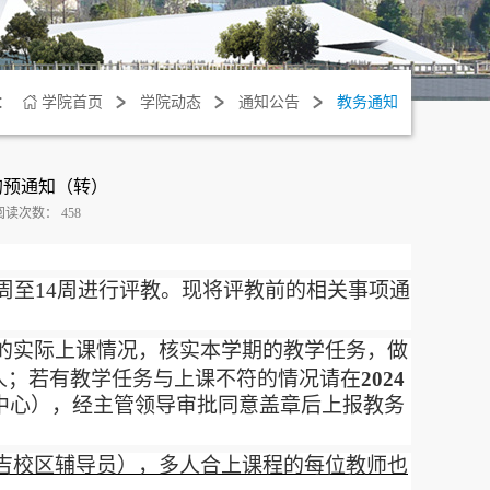
：
学院首页
学院动态
通知公告
教务通知
教的预通知（转）
阅读次数：
458
周至
14
周进行评教。现将评教前的相关事项通
的实际上课情况，核实本学期的教学任务，做
人；若有教学任务与上课不符的情况请在
2024
中心），经主管领导审批同意盖章后上报教务
吉校区辅导员），多人合上课程的每位教师也