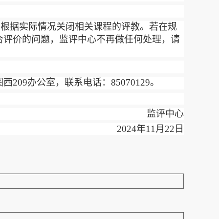
并根据实际情况关闭相关课程的评教。若在规
合评价的问题，监评中心不再做任何处理，请
图西
209
办公室，联系电话：
85070129
。
监评中心
2024
年
11
月
22
日