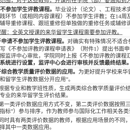
范围，对于这些教师，开课所在学院（部）要通知到
不参加学生评教课程。
毕业设计（论文）、工程技术
践环节（或相同内容课程）不参加学生评教；在
14
周
辅导重修课程、跟班重修但单独做的重修任务或辅修
提醒：全英文授课的来华留学生课程需要参加评教。
于申请不参加学生评教课程。
对确实有特殊情况不适合
写《不参加评教的课程申请表》（附件
1
）提出书面申
报监评中心审批，学院同时上报《不参加评教的课程
系统进行设置，监评中心会进行审核并反馈最终结果
于综合教学质量评价数据的应用。
为更好提升学校来华
和留学生评教数据分开应用”。
根据专业和教学班性质，生成两类综合教学质量评价
专业的来华留学生评价结果。
第一类评价数据应用方式不变，第二类评价数据按照三
指标”）参与排序，作为教师参与国际化工作相关各类
同时具有两类评价数据的教师，根据应用场景的不同
择其中一类数据应用。