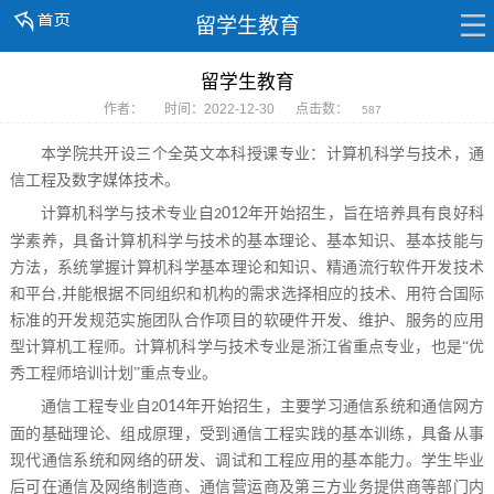
留学生教育
留学生教育
作者：
时间：2022-12-30
点击数：
587
本学院
共开设
三
个全英文本科授课专业：计算机科学与技术，通
信工程及数字媒体技术。
计算机科学与技术专业自
012
年开始招生，
旨在培养具有良好科
2
学素养，具备计算机科学与技术的基本理论、基本知识、基本技能与
方法，系统掌握计算机科学基本理论和知识、精通流行软件开发技术
和平台
并能根据不同组织和机构的需求选择相应的技术、用符合国际
,
标准的开发规范实施团队合作项目的软硬件开发、维护、服务的应用
型计算机工程师。计算机科学与技术专业是浙江省重点专业，也是“优
秀工程师培训计划”重点专业。
通信
工程
专业自
014
年开始招生，
主要学习通信系统和通信网方
2
面的基础理论、组成原理，受到通信工程实践的基本训练，具备从事
现代通信系统和网络的研发、调试和工程应用的基本能力。学生毕业
后可在通信及网络制造商、通信营运商及第三方业务提供商等部门内