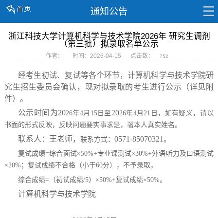
通知公告
浙江科技大学计算机科学与技术学院2026年 研究生调剂
（第三批）拟录取名单公示
作者：
时间：2026-04-15
点击数：
752
经考生初试、复试等各个环节，
计算机科学与技术学院研
究生招生委员会
确认，现对拟录取的考生进行公示（详见附
件）
。
公示时间为
20
20
26
年
4
月
15
日至
26
年
4
月
21
日，如有疑义，请以
书面的形式反映，反映问题要实事求是，署本人真实姓名。
联系人：王老师
，
0571-85070321
联系方式：
。
复试成绩
=
综合面试×
50%+
专业课测试×
30%+
外语听力及口语测试
×
20%
；复试成绩不合格（小于
60
分），不予录取。
综合成绩
=
（初试成绩
/5
）×
50%+
复试成绩×
50%
。
计算机科学与技术学院