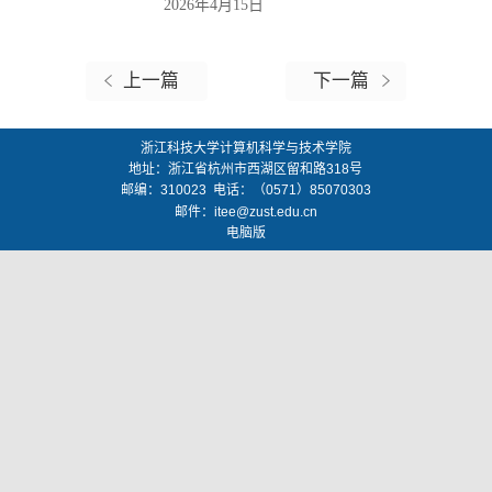
2026
年
4
月
15
日
上一篇
下一篇
浙江科技大学计算机科学与技术学院
地址：
浙江省杭州市西湖区留和路318号
邮编：
310023
电话：（0571）85070303
邮件：
itee@zust.edu.cn
电脑版