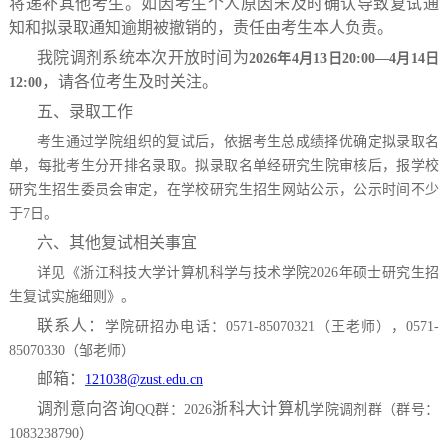
将递补其他考生。如因考生个人原因未及时确认导致复试通
知和拟录取通知逾期被撤销的，责任由考生本人负责。
我院调剂系统本次开放时间为
2026
年
4
月
13
日
20:00
—
4
月
14
日
，请各位考生及时关注。
12:00
五、录取工作
考生通过学院组织的复试后，依据考生总成绩择优确定拟录取名
单，每批考生分开排名录取。拟录取名单经研究生院审核后，报学校
研究生招生委员会审定，在学校研究生招生网站公示，公示时间不少
于
7
日。
六、其他复试相关事宜
详见《浙江科技大学计算机科学与技术学院
2026
年硕士研究生招
生复试实施细则》。
联系人：
学院研招办电话：
0571-85070321
（王老师），
0571-
85070330
（邹老师）
邮箱：
121038@zust.edu.cn
调剂意向咨询
浙科大
计算机
QQ
群：
202
6
学院调剂群（群号：
1083238790
）