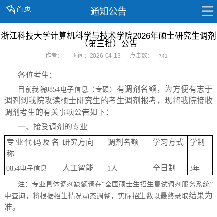
通知公告
浙江科技大学计算机科学与技术学院2026年硕士研究生调剂
（第三批）公告
作者：
时间：2026-04-13
点击数：
741
各位考生：
有
调剂
名额，为方便有志于
目前我院
0854
电子信息（专硕）
调剂到我院攻读硕士
研究生
的考生调剂报考，现将我院接收
调剂考生的有关事项公告如下：
一、
接受调剂的专业
专业代码及名
研究方向
调剂名额
学习方式
学制
称
人工智能
全日制
0854
电子信息
1
人
3
年
注：专业具体调剂缺额请在
“全国硕士生招生复试调剂服务系统”
结果
为
中查询，将根据招生情况动态调整，实际招生数以最终录取
准。