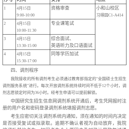
资格审查
小和山校区
1
4
月
15
日
9:00-10:00
习得园
C1-A414
专业课笔试
2
4
月
15
日
10:00-11:30
综合面试、
3
4
月
15
日
英语听力及口语面试
13:30-15:00
同等学历加试
4
4
月
15
日
15:30-17:00
四、调剂程序
我院接收的所有调剂考生必须通过教育部指定的
“全国硕士生招生
调剂服务系统”进行。每次开放调剂系统持续时间不低于
12
个小时，调
剂志愿锁定时间为
36
小时。经考生申请可以提前解锁。
中国研究生招生信息网调剂系统开通后，考生凭网报时注
册的用户名和密码登录调剂系统填报调剂志愿。
考生应密切关注调剂系统内通知，须在通知的时间内决定
是否接受复试或拟录取。逾期不确认者视为自动放弃，我院