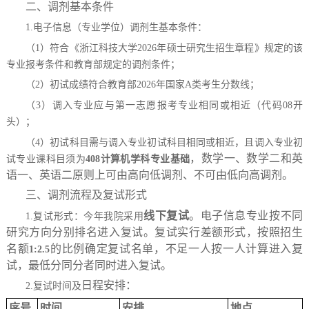
二、调剂基本条件
1.
电子信息（专业学位）调剂生基本条件：
（
1
）符合《浙江科技大学
2026
年硕士研究生招生章程》规定的该
专业报考条件和教育部规定的调剂条件；
（
2
）初试成绩符合教育部
202
6
年国家
A
类考生分数线；
（
3
）调入专业应与第一志愿报考专业相同或相近（代码
08
开
头）；
（
4
）初试科目需与调入专业初试科目相同或相近，且调入专业初
，数学一、数学二和英
试专业课科目须为
408
计算机学科专业基础
语一、英语二原则上可由高向低调剂、不可由低向高调剂。
三、调剂流程及复试形式
线下复试
。电子信息专业按不同
1.
复试形式：今年我院采用
研究方向分别排名进入复试。复试实行差额形式，按照招生
名额
的比例确定复试名单，不足一人按一人计算进入复
1:2.5
试，最低分同分者同时进入复试。
日程安排
：
2.
复试时间及
序号
时间
安排
地点