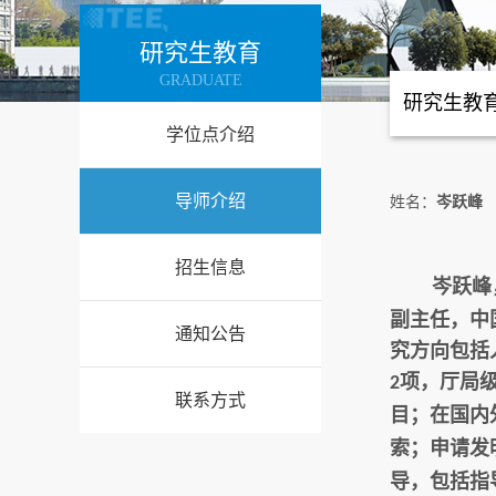
研究生教育
GRADUATE
研究生教
学位点介绍
导师介绍
姓名：
岑跃峰
招生信息
岑跃峰
副主任，中
通知公告
究方向包括
项，厅局
2
联系方式
目；在国内
索；申请发
导，包括指