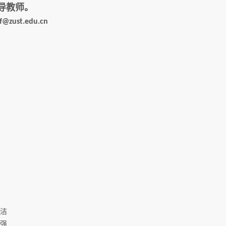
导教师。
f@zust.edu.cn
洁
强