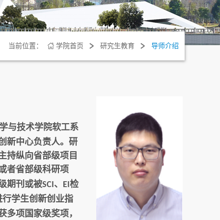
当前位置：
学院首页
研究生教育
导师介绍
学与技术学院软工系
创新中心负责人。研
主持纵向省部级项目
或者省部级科研项
级期刊或被
、
检
SCI
EI
进行学生创新创业指
获多项国家级奖项，