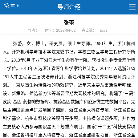
导师介绍
张蕾
作者：
时间：2022-04-02
点击数：
8391
张蕾，女，博士，研究员，硕士生导师。
1981
年生，浙江杭州
人。计算机科学与技术学院党委书记，学校生物医学与工程研究所所
长。
2013
年
6
月毕业于浙江大学生命科学学院，获得微生物专业理学博
士学位。
2013
年入选浙江省青年科学家培养计划，
2014
年入选浙江省
151
人才工程第三层次培养计划、浙江科技学院优秀青年教师资助计
划。一直从事生物活性物的功效研究，近年来主要从事活性新靶标、
设计新策略、筛选新方法等新要早期发现技术的研究，构建了“三高”
疾病
-
基因
-
药物的数据库、抗药基因数据库和疫源微生物数据平台。先
后主持国家重点研发项目子课题、浙江省重大科技专项、浙江省自然
科学基金、杭州市科技攻关项目等多项，主持横向课题多项，并作为
主要核心人员参与国家星火计划重点项目、国家“十二五”科技支撑项
目、浙江省科技厅重大科技专项、浙江省重点研发项目、浙江省公益