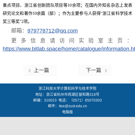
重点项目、浙江省创新团队项目等
10
余项；在国内外知名杂志上发表
研究论文和著作
10
余篇（部）；作为主要参与人获得“浙江省科学技术
奖三等奖”
2
项。
邮箱：
979778712@qq.com
更多信息请访问实验室主页：
https://www.bitlab.space/home/catalogue/information.h
上一篇
下一篇
浙江科技大学计算机科学与技术学院
地址：
浙江省杭州市西湖区留和路318号
邮编：
310023
电话：（0571）85070303
邮件：
itee@zust.edu.cn
电脑版