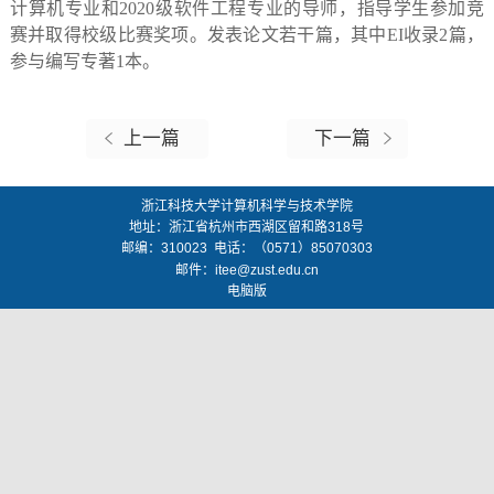
计算机专业和2020级软件工程专业的导师，指导学生参加竞
赛并取得校级比赛奖项。发表论文若干篇，其中EI收录2篇，
参与编写专著1本。
上一篇
下一篇
浙江科技大学计算机科学与技术学院
地址：
浙江省杭州市西湖区留和路318号
邮编：
310023
电话：（0571）85070303
邮件：
itee@zust.edu.cn
电脑版