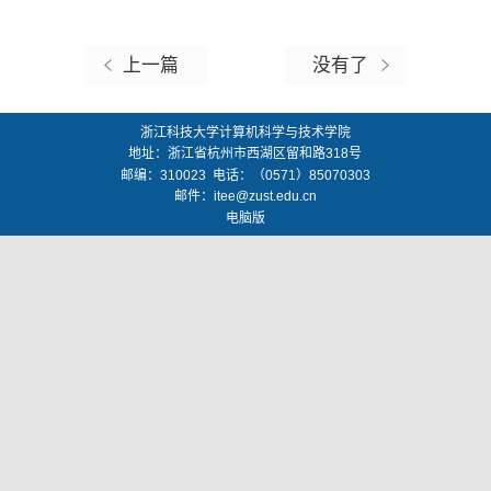
上一篇
没有了
浙江科技大学计算机科学与技术学院
地址：
浙江省杭州市西湖区留和路318号
邮编：
310023
电话：（0571）85070303
邮件：
itee@zust.edu.cn
电脑版