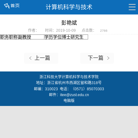
计算机科学与技术
彭艳斌
作者：
时间：2019-10-09
点击数：
2766
职务职称
副教授
学历学位
博士研究生
上一篇
下一篇
浙江科技大学计算机科学与技术学院
地址：
浙江省杭州市西湖区留和路318号
邮编：
310023
电话：（0571）85070303
邮件：
itee@zust.edu.cn
电脑版